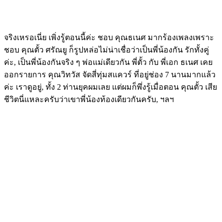
จริงเหรอเนี่ย เพิ่งรู้ตอนนี้ค่ะ ชอบ คุณธเนศ มากร้องเพลงเพราะ
ชอบ คุณตั้ว ศรัณยู ก็รูปหล่อไม่น่าเชื่อว่าเป็นพี่น้องกัน รักทั้งคู่
ค่ะ, เป็นพี่น้องกันจริง ๆ พ่อแม่เดียวกัน พี่ตั้ว กับ พี่เอก ธเนศ เคย
ออกรายการ คุณวิทวัส จัดสี่ทุ่มสแควร์ ที่อยู่ช่อง 7 นานมากแล้ว
ค่ะ เราดูอยู่, ทั้ง 2 ท่านยุคผมเลย แต่ผมก็พึ่งรู้เมื่อตอน คุณตั้ว เสีย
ชีวิตนี่แหละครับว่าเขาพี่น้องท้องเดียวกันครับ, ฯลฯ