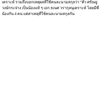
เคราะห์ รวมถึงบอกเหตุผลที่ใช้คนละนามสกุลว่า “ตั้ว ศรัณยู
วงษ์กระจ่าง เป็นน้องแท้ ๆ เอก ธเนศ วรากุลนุเคราะห์ โดยมีพี่
น้องกัน 4 คน แต่สาเหตุที่ใช้คนละนามสกุลกัน