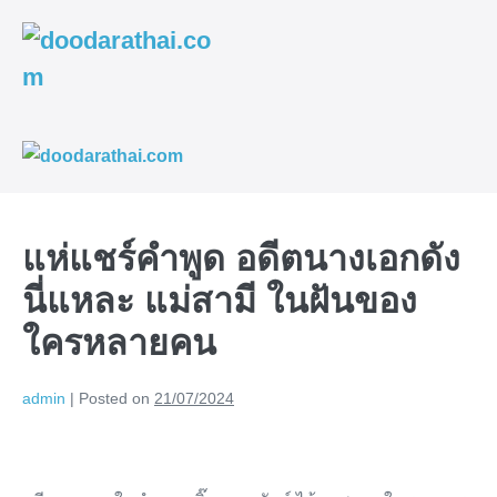
Skip
to
content
Me
To
แห่แชร์คำพูด อดีตนางเอกดัง
นี่แหละ แม่สามี ในฝันของ
ใครหลายคน
admin
|
Posted on
21/07/2024