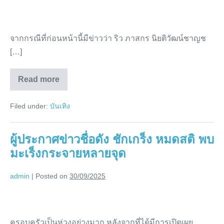
วัน
ที่
ตัว
จากกรณีที่ก่อนหน้านี้มีข่าวว่า ริว ภาสกร นิยติวัฒน์ชาญช
เอง
[…]
ไป
เป็น
Read more
ดารา
ทหาร
หนุ่ม
ปกป้อง
สูญ
Filed under:
บันเทิง
เสียคน
ประเทศ
ที่รัก
ใน
วัน
ผู้ประกาศข่าวชื่อดัง ชักเกร็ง หมดสติ พบ
ที่
ตัว
มะเร็งกระจายหลายจุด
เอง
ไป
เป็น
admin
|
Posted on
30/09/2025
ทหาร
ปกป้อง
ประเทศ
ผู้
ประกาศ
ครอบครัวเป็นห่วงอย่างมาก หลังจากที่ได้มีการเปิดเผย