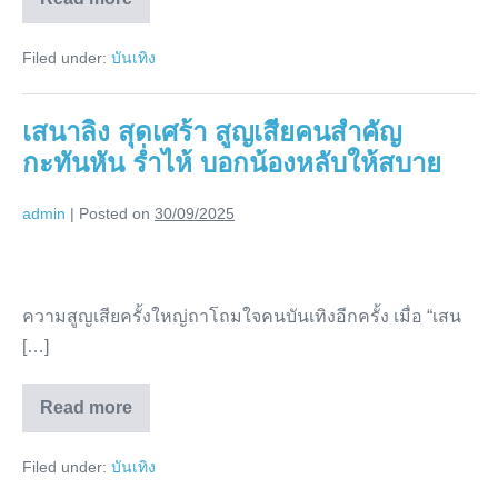
เรียน
นางเอก
ดัง
เซอร์ไพรส์
โดน
Filed under:
บันเทิง
เพื่อน
ปาร์ตี้
สมัย
สละ
เรียน
เซอร์ไพรส์
โสด
เสนาลิง สุดเศร้า สูญเสียคนสำคัญ
ปาร์ตี้
สละ
กะทันหัน ร่ำไห้ บอกน้องหลับให้สบาย
โสด
admin
|
Posted on
30/09/2025
เสนา
ลิง
ความสูญเสียครั้งใหญ่ถาโถมใจคนบันเทิงอีกครั้ง เมื่อ “เสน
สุด
[…]
เศร้า
สูญ
Read more
เสียคน
เสนา
ลิง
สำคัญ
สุด
Filed under:
บันเทิง
เศร้า
กะทันหัน
สูญ