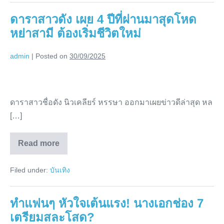
ร่ำไห้
เสียคน
สำคัญ
บอก
ดาราสาวดัง เผย 4 ปีที่ผ่านมาสุดโหด
กะทันหัน
ร่ำไห้
น้อง
หย่าสามี ต้องเริ่มชีวิตใหม่
บอก
น้อง
หลับ
หลับ
ให้
admin
|
Posted on
30/09/2025
ให้
สบาย
สบาย
ดารา
สาว
ดาราสาวชื่อดัง นิวเคลียร์ หรรษา ออกมาเผยข่าวดีล่าสุด หล
ดัง
[…]
เผย
4
Read more
ปี
ดารา
สาว
ที่
ดัง
Filed under:
บันเทิง
เผย
ผ่าน
4
มา
ปี
ที่
สุด
ทำแฟนๆ หัวใจเต้นแรง! นางเอกช่อง 7
ผ่าน
มา
โหด
เตรียมสละโสด?
สุด