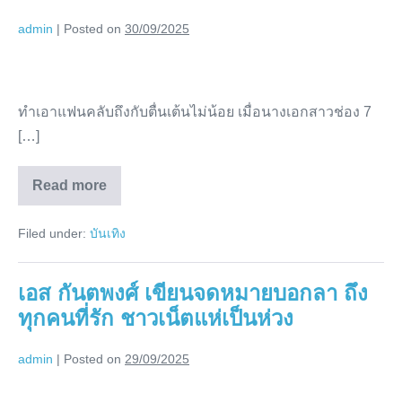
โหด
หย่า
หย่า
สามี
admin
|
Posted on
30/09/2025
สามี
ต้อง
ต้อง
เริ่ม
ทำ
ชีวิต
เริ่ม
ใหม่
แฟนๆ
ชีวิต
ทำเอาแฟนคลับถึงกับตื่นเต้นไม่น้อย เมื่อนางเอกสาวช่อง 7
หัวใจ
ใหม่
[…]
เต้น
แรง!
Read more
นางเอก
ทำ
แฟนๆ
ช่อง
หัวใจ
Filed under:
บันเทิง
เต้น
7
แรง!
เตรียม
นางเอก
ช่อง
สละ
เอส กันตพงศ์ เขียนจดหมายบอกลา ถึง
7
เตรียม
โสด?
ทุกคนที่รัก ชาวเน็ตแห่เป็นห่วง
สละ
โสด?
admin
|
Posted on
29/09/2025
เอส