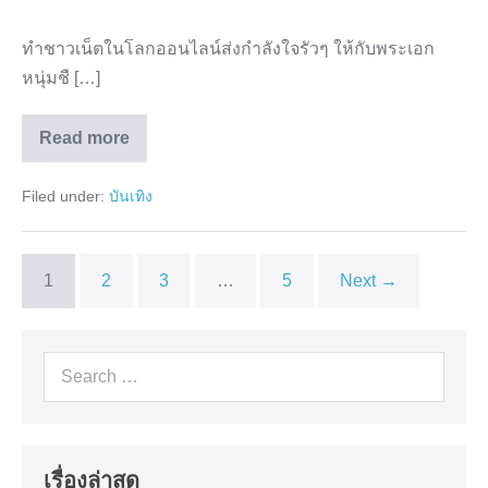
กัน
ทำชาวเน็ตในโลกออนไลน์ส่งกำลังใจรัวๆ ให้กับพระเอก
ต
หนุ่มชื […]
พงศ์
เขียน
Read more
จดหมาย
เอส
กัน
บอก
ต
Filed under:
บันเทิง
พงศ์
ลา
เขียน
ถึง
จดหมาย
บอก
ทุก
ลา
1
2
3
…
5
Next →
ถึง
คน
ทุก
คน
ที่รัก
ที่รัก
ชาว
ชาว
Search
เน็ต
เน็ต
แห่
for:
เป็น
แห่
ห่วง
เป็น
ห่วง
เรื่องล่าสุด