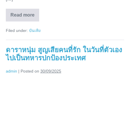
ไป
มา
Read more
สาว
ไกล
คน
มาก
ดัง
Filed under:
บันเทิง
เปิด
ภาพ
วัย
เด็ก
ดาราหนุ่ม สูญเสียคนที่รัก ในวันที่ตัวเอง
23
ปี
ไปเป็นทหารปกป้องประเทศ
ผ่าน
ไป
มา
admin
|
Posted on
30/09/2025
ไกล
มาก
ดารา
หนุ่ม
สูญ
เสียคน
ที่รัก
ใน