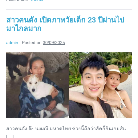
ถูก
สาว
ชาว
ชื่อ
ดัง
เน็ต
สาวคนดัง เปิดภาพวัยเด็ก 23 ปีผ่านไป
ถูก
ชาว
แห่
มาไกลมาก
เน็ต
แห่
ติง
ติง
ชี้
admin
|
Posted on
30/09/2025
ชี้
ทำ
ทำ
พฤติกรรม
สาว
ไม่
พฤติกรรม
เหมาะ
คน
ไม่
สม
ดัง
กลาง
เหมาะ
สนาม
เปิด
บิน
สม
ภาพ
กลาง
วัย
สนาม
เด็ก
บิน
23
ปี
สาวคนดัง จ๊ะ นงผณี มหาดไทย ช่วงนี้ถือว่าลัคกี้อินเกมส์แ
ผ่าน
[…]