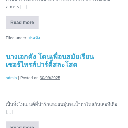
ข่าว
อาการ […]
ชื่อ
ดัง
Read more
ชัก
ผู้
ประกาศ
เกร็ง
ข่าว
Filed under:
บันเทิง
ชื่อ
หมด
ดัง
สติ
ชัก
เกร็ง
พบ
นางเอกดัง โดนเพื่อนสมัยเรียน
หมด
สติ
มะเร็ง
เซอร์ไพรส์ปาร์ตี้สละโสด
พบ
มะเร็ง
กระจาย
กระจาย
หลาย
admin
|
Posted on
30/09/2025
หลาย
จุด
จุด
นางเอก
ดัง
เป็นทั้งโมเมนต์ที่น่ารักและอบอุ่นจนน้ำตาไหลกันเลยทีเดีย
โดน
[…]
เพื่อน
สมัย
Read more