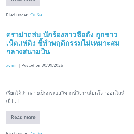
น้ำ
ความ
รัก
ทิพย์
ลงตัว
Filed under:
บันเทิง
บี
คบ
น้ำ
ไฮ
ทิพย์
คบ
โซ
ดราม่าถล่ม นักร้องสาวชื่อดัง ถูกชาว
ไฮ
โซ
ฟลุค
เน็ตแห่ติง ชี้ทำพฤติกรรมไม่เหมาะสม
ฟลุค
แฮปปี้
แฮปปี้
กลางสนามบิน
แต่
แต่
ยัง
ไม่มี
ยัง
admin
|
Posted on
30/09/2025
แพ
ลน
ไม่มี
แต่ง
ดราม่า
แพ
ถล่ม
ลน
เรียกได้ว่า กลายเป็นกระแสวิพากษ์วิจารณ์บนโลกออนไลน์
นัก
แต่ง
เมื […]
ร้อง
สาว
Read more
ชื่อ
ดราม่า
ถล่ม
ดัง
นัก
Filed under:
บันเทิง
ร้อง