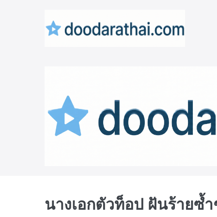
Skip
to
content
นางเอกตัวท็อป ฝันร้ายซ้ำๆ