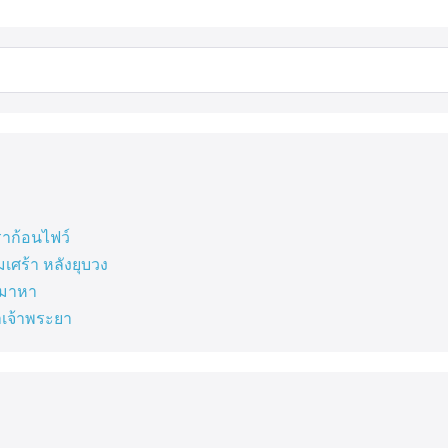
ราก้อนไฟว์
มเศร้า หลังยุบวง
ักมาหา
ำเจ้าพระยา