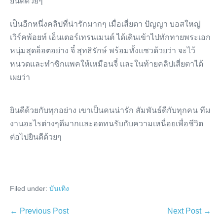
ยินดีด้วยๆ
เป็นอีกหนึ่งคลิปที่น่ารักมากๆ เมื่อเสี่ยตา ปัญญา บอสใหญ่
เวิร์คพ้อยท์ เอ็นเตอร์เทรนเมนต์ ได้เดินเข้าไปทักทายพระเอก
หนุ่มสุดอ็อตอย่าง จี๋ สุทธิรักษ์ พร้อมทั้งเเซวด้วยว่า จะไว้
หนวดเเละทำซิกเเพคให้เหมือนจี๋ เเละในท้ายคลิปเสี่ยตาได้
เผยว่า
ยินดีด้วยกับทุกอย่าง เขาเป็นคนน่ารัก สัมพันธ์ดีกับทุกคน ทีม
งานอะไรต่างๆดีมากเเละอดทนรับกับความเหนื่อยเพื่อชีวิต
ต่อไปยินดีด้วยๆ
Filed under:
บันเทิง
Post
← Previous Post
Next Post →