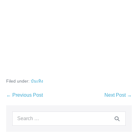
Filed under:
บันเทิง
Post
← Previous Post
Next Post →
Navigation
Search
for: