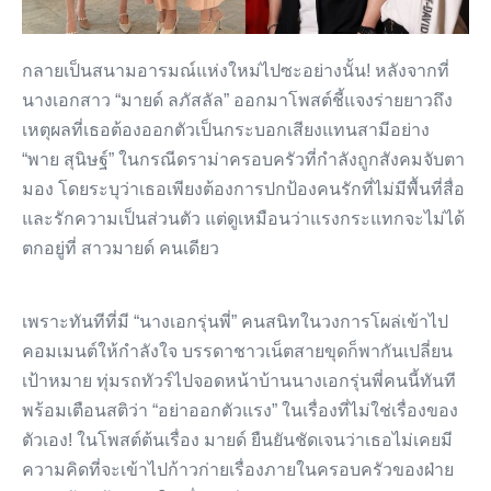
กลายเป็นสนามอารมณ์แห่งใหม่ไปซะอย่างนั้น! หลังจากที่
นางเอกสาว “มายด์ ลภัสลัล” ออกมาโพสต์ชี้แจงร่ายยาวถึง
เหตุผลที่เธอต้องออกตัวเป็นกระบอกเสียงแทนสามีอย่าง
“พาย สุนิษฐ์” ในกรณีดราม่าครอบครัวที่กำลังถูกสังคมจับตา
มอง โดยระบุว่าเธอเพียงต้องการปกป้องคนรักที่ไม่มีพื้นที่สื่อ
และรักความเป็นส่วนตัว แต่ดูเหมือนว่าแรงกระแทกจะไม่ได้
ตกอยู่ที่ สาวมายด์ คนเดียว
เพราะทันทีที่มี “นางเอกรุ่นพี่” คนสนิทในวงการโผล่เข้าไป
คอมเมนต์ให้กำลังใจ บรรดาชาวเน็ตสายขุดก็พากันเปลี่ยน
เป้าหมาย ทุ่มรถทัวร์ไปจอดหน้าบ้านนางเอกรุ่นพี่คนนี้ทันที
พร้อมเตือนสติว่า “อย่าออกตัวแรง” ในเรื่องที่ไม่ใช่เรื่องของ
ตัวเอง! ในโพสต์ต้นเรื่อง มายด์ ยืนยันชัดเจนว่าเธอไม่เคยมี
ความคิดที่จะเข้าไปก้าวก่ายเรื่องภายในครอบครัวของฝ่าย