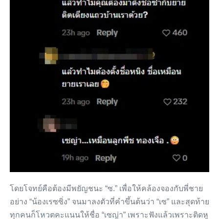
โดยโจทย์คือต้องมีพยัญชนะ “ซ.” เพื่อให้คล้องจองกับพี่ชาย
อย่าง “น้องเรซซิ่ง” จนมาลงตัวที่คำขึ้นต้นว่า “เซ” และสุดท้าย
ทุกคนก็โหวตคะแนนให้ชื่อ “เซญ่า” เพราะฟังแล้วเพราะติดหู