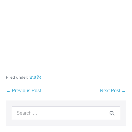
Filed under:
บันเทิง
Post
← Previous Post
Next Post →
Navigation
Search
for: