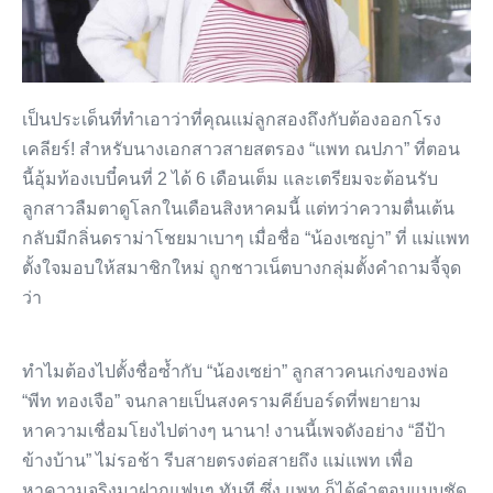
เป็นประเด็นที่ทำเอาว่าที่คุณแม่ลูกสองถึงกับต้องออกโรง
เคลียร์! สำหรับนางเอกสาวสายสตรอง “แพท ณปภา” ที่ตอน
นี้อุ้มท้องเบบี๋คนที่ 2 ได้ 6 เดือนเต็ม และเตรียมจะต้อนรับ
ลูกสาวลืมตาดูโลกในเดือนสิงหาคมนี้ แต่ทว่าความตื่นเต้น
กลับมีกลิ่นดราม่าโชยมาเบาๆ เมื่อชื่อ “น้องเซญ่า” ที่ แม่แพท
ตั้งใจมอบให้สมาชิกใหม่ ถูกชาวเน็ตบางกลุ่มตั้งคำถามจี้จุด
ว่า
ทำไมต้องไปตั้งชื่อซ้ำกับ “น้องเซย่า” ลูกสาวคนเก่งของพ่อ
“พีท ทองเจือ” จนกลายเป็นสงครามคีย์บอร์ดที่พยายาม
หาความเชื่อมโยงไปต่างๆ นานา! งานนี้เพจดังอย่าง “อีป้า
ข้างบ้าน” ไม่รอช้า รีบสายตรงต่อสายถึง แม่แพท เพื่อ
หาความจริงมาฝากแฟนๆ ทันที ซึ่ง แพท ก็ได้คำตอบแบบชัด