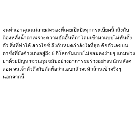
จนทำเอาคุณแม่สายสตรองที่เคยเป๊ะปังทุกกระเบียดนิ้วถึงกับ
ต้องหลั่งน้ำตาเพราะความอัดอั้นที่ถาโถมเข้ามาแบบไม่ทันตั้ง
ตัว สิ่งที่ทำให้ สาวไอซ์ ถึงกับหมดกำลังใจที่สุด คือตัวเลขบน
ตาชั่งที่ยังค้างเต่งอยู่ถึง 6 กิโลกรัมแบบไม่ยอมลงง่ายๆ แถมพ่วง
มาด้วยปัญหาชวนกุมขมับอย่างอาการผมร่วงอย่างหนักหลังค
ลอด จนเจ้าตัวถึงกับตัดพ้อว่าแอบกลัวจะหัวล้านเข้าจริงๆ
นอกจากนี้