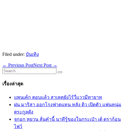
Filed under:
บันเทิง
Post
← Previous Post
Next Post →
Navigation
Search
for:
เรื่องล่าสุด
แพนเค้ก ตอบแล้ว สาเหตุยังไร้วี่แววมีทายาท
ฝน มาริสา ออกโรงฟาดแทน หลัง ดิว เปิดตัว แฟนหนุ่ม
ตระกูลดัง
จุกอก หยวน ลั่นคำนี้ นาทีรู้ของในกระเป๋า เต้ ดราก้อน
ไฟว์