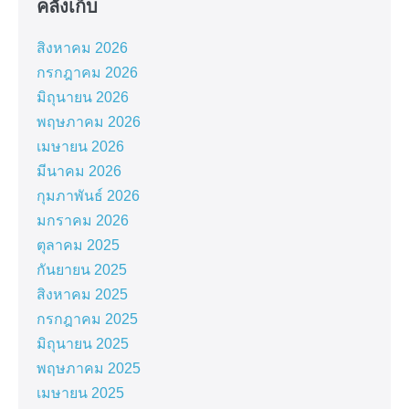
คลังเก็บ
สิงหาคม 2026
กรกฎาคม 2026
มิถุนายน 2026
พฤษภาคม 2026
เมษายน 2026
มีนาคม 2026
กุมภาพันธ์ 2026
มกราคม 2026
ตุลาคม 2025
กันยายน 2025
สิงหาคม 2025
กรกฎาคม 2025
มิถุนายน 2025
พฤษภาคม 2025
เมษายน 2025