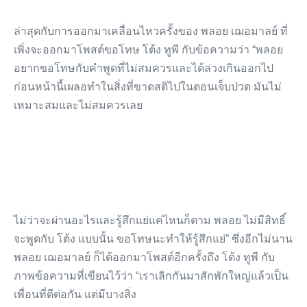
ล่าสุดกับการออกมาเคลื่อนไหวครั้งของ พลอย เฌอมาลย์ ที่
เพิ่งจะออกมาโพสต์ขอโทษ โต้ง ทูพี กับข้อความว่า “พลอย
อยากขอโทษกับคำพูดที่ไม่สมควรและได้ล่วงเกินออกไป
ก่อนหน้านี้เผลอทำในสิ่งที่ขาดสติไปในตอนเจ็บปวด มันไม่
เหมาะสมและไม่สมควรเลย
ไม่ว่าจะผ่านอะไรและรู้สึกแย่แค่ไหนก็ตาม พลอย ไม่มีสิทธิ์
จะพูดกับ โต้ง แบบนั้น ขอโทษนะทำให้รู้สึกแย่” ซึ่งอีกไม่นาน
พลอย เฌอมาลย์ ก็ได้ออกมาโพสต์อีกครั้งถึง โต้ง ทูพี กับ
ภาพข้อความที่เขียนไว้ว่า “เราเลิกกันมาสักพักใหญ่แล้วเป็น
เพื่อนที่ดีต่อกัน แต่มีบางสิ่ง