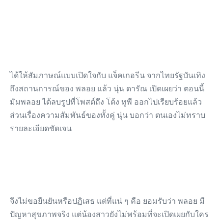
ได้ให้สัมภาษณ์แบบเปิดใจกับ แจ็คเกอรีน จากไทยรัฐบันเทิง
ถึงสถานการณ์ของ พลอย แล้ว นุ่น ดารัณ เปิดเผยว่า ตอนนี้
มัมพลอย ได้ลบรูปที่โพสต์ถึง โต้ง ทูพี ออกไปเรียบร้อยแล้ว
ส่วนเรื่องความสัมพันธ์ของทั้งคู่ นุ่น บอกว่า ตนเองไม่ทราบ
รายละเอียดชัดเจน
จึงไม่ขอยืนยันหรือปฏิเสธ แต่ที่แน่ ๆ คือ ยอมรับว่า พลอย มี
ปัญหาสุขภาพจริง แต่น้องสาวยังไม่พร้อมที่จะเปิดเผยกับใคร