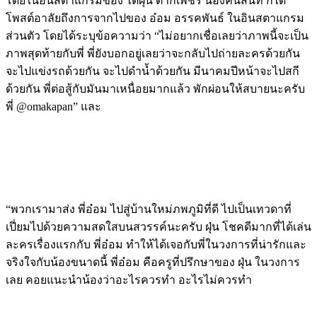
โดยในอินสตาแกรมของ ไต้ฝุ่น ตากเพชร น้องคนสนิท ก็ได้
โพสต์อาลัยถึงการจากไปของ อ๋อม อรรคพันธ์ ในอินสตาแกรม
ส่วนตัว โดยได้ระบุข้อความว่า “ไม่อยากเชื่อเลยว่าภาพนี้จะเป็น
ภาพสุดท้ายกับพี่ พี่ยังบอกอยู่เลยว่าจะกลับไปถ่ายละครด้วยกัน
จะไปแข่งรถด้วยกัน จะไปดำน้ำด้วยกัน มีนาคมปีหน้าจะไปสกี
ด้วยกัน พี่ต่อสู้กับมันมาเหนื่อยมากแล้ว พักผ่อนให้สบายนะครับ
พี่ @omakapan” และ
“พวกเรามาส่ง พี่อ๋อม ไปสู่บ้านใหม่ภพภูมิที่ดี ไปเป็นเทวดาที่
เปี่ยมไปด้วยความสดใสบนสวรรค์นะครับ ฝุ่น โชคดีมากที่ได้เล่น
ละครเรื่องแรกกับ พี่อ๋อม ทำให้ได้เจอกับพี่ในวงการที่น่ารักและ
จริงใจกับน้องขนาดนี้ พี่อ๋อม คือครูที่ปรึกษาของ ฝุ่น ในวงการ
เลย คอยแนะนำน้องว่าอะไรควรทำ อะไรไม่ควรทำ