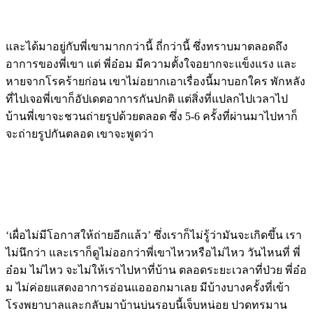
และได้มาอยู่กับพี่เขามากกว่านี้ ถี่กว่านี้ ซึ่งทราบมาตลอดถึง
อาการของพี่เขา แต่ พี่อ๋อม มีความตั้งใจอยากจะแข็งแรง และ
หายจากโรคร้ายก่อน เขาไม่อยากเอาเรื่องนี้มาบอกใคร พักหลัง
ที่ไปเจอพี่เขาก็อัปเดตอาการกันปกติ แต่สิ่งที่แปลกไปเวลาไป
บ้านพี่เขาจะชวนถ่ายรูปด้วยตลอด ซึ่ง 5-6 ครั้งที่ผ่านมาไปหาก็
จะถ่ายรูปกันตลอด เขาจะพูดว่า
‘เผื่อไม่มีโอกาสให้ถ่ายอีกแล้ว’ ซึ่งเราก็ไม่รู้ว่ามันจะเกิดขึ้น เรา
ไม่นึกว่า และเราก็ดูไม่ออกว่าพี่เขาไหวหรือไม่ไหว วันไหนที่ พี่
อ๋อม ไม่ไหว จะไม่ให้เราไปหาที่บ้าน ตลอดระยะเวลาที่ป่วย พี่อ๋อ
ม ไม่ค่อยแสดงอาการอ่อนแอออกมาเลย มีบ้างบางครั้งที่เข้า
โรงพยาบาลและกลับมาบ้านบ่นรอบนี้เจ็บหน่อย ปวดทรมาน