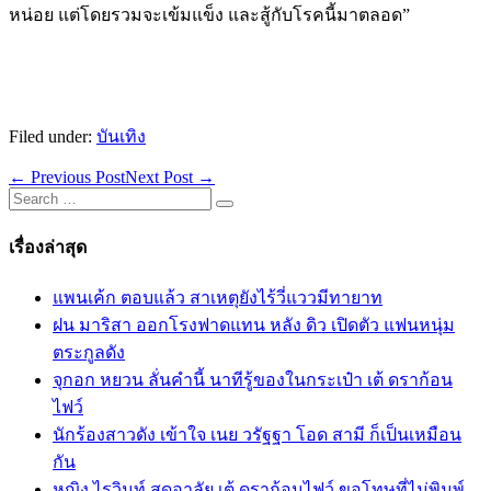
หน่อย แต่โดยรวมจะเข้มแข็ง และสู้กับโรคนี้มาตลอด”
Filed under:
บันเทิง
Post
← Previous Post
Next Post →
Navigation
Search
for:
เรื่องล่าสุด
แพนเค้ก ตอบแล้ว สาเหตุยังไร้วี่แววมีทายาท
ฝน มาริสา ออกโรงฟาดแทน หลัง ดิว เปิดตัว แฟนหนุ่ม
ตระกูลดัง
จุกอก หยวน ลั่นคำนี้ นาทีรู้ของในกระเป๋า เต้ ดราก้อน
ไฟว์
นักร้องสาวดัง เข้าใจ เนย วรัฐฐา โอด สามี ก็เป็นเหมือน
กัน
หญิง ไรวินท์ สุดอาลัย เต้ ดราก้อนไฟว์ ขอโทษที่ไม่พิมพ์