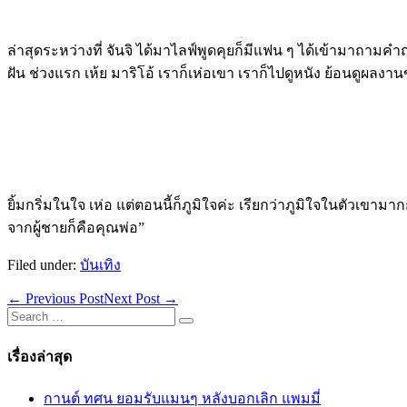
ล่าสุดระหว่างที่ จันจิ ได้มาไลฟ์พูดคุยก็มีแฟน ๆ ได้เข้ามาถามคำ
ฝัน ช่วงแรก เห้ย มาริโอ้ เราก็เห่อเขา เราก็ไปดูหนัง ย้อนดูผลง
ยิ้มกริ่มในใจ เห่อ แต่ตอนนี้ก็ภูมิใจค่ะ เรียกว่าภูมิใจในตัวเขามา
จากผู้ชายก็คือคุณพ่อ”
Filed under:
บันเทิง
Post
← Previous Post
Next Post →
Navigation
Search
for:
เรื่องล่าสุด
กานต์ ทศน ยอมรับแมนๆ หลังบอกเลิก แพมมี่