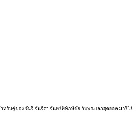
ำหรับคู่ของ จันจิ จันจิรา จันทร์พิทักษ์ชัย กับพระเอกสุดฮอต มาริ