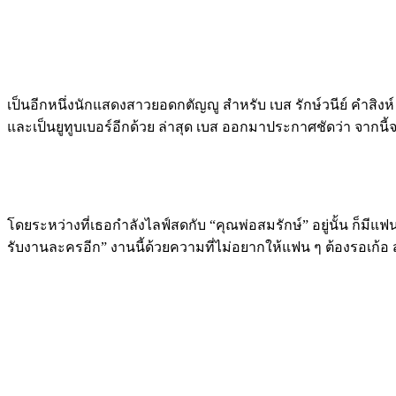
เป็นอีกหนึ่งนักแสดงสาวยอดกตัญญู สำหรับ เบส รักษ์วนีย์ คำสิงห์ 
และเป็นยูทูบเบอร์อีกด้วย ล่าสุด เบส ออกมาประกาศชัดว่า จากนี้
โดยระหว่างที่เธอกำลังไลฟ์สดกับ “คุณพ่อสมรักษ์” อยู่นั้น ก็มีแฟ
รับงานละครอีก” งานนี้ด้วยความที่ไม่อยากให้แฟน ๆ ต้องรอเก้