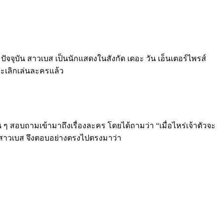
ปัจจุบัน สาวเบส เป็นนักแสดงในสังกัด เดอะ วัน เอ็นเตอร์ไพรส์
จะเลิกเล่นละครแล้ว
น ๆ สอบถามเข้ามาถึงเรื่องละคร โดยได้ถามว่า “เมื่อไหร่เจ้าตัวจะ
อ สาวเบส จึงตอบอย่างตรงไปตรงมาว่า