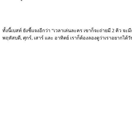
ทั้งนี้เบสท์ ยังชี้แจงอีกว่า “เวลาเล่นละคร เขาก็จะถ่ายมี 2 คิว จ
พฤหัสบดี, ศุกร์, เสาร์ และ อาทิตย์ เราก็ต้องลองดูว่าเราอยากได้