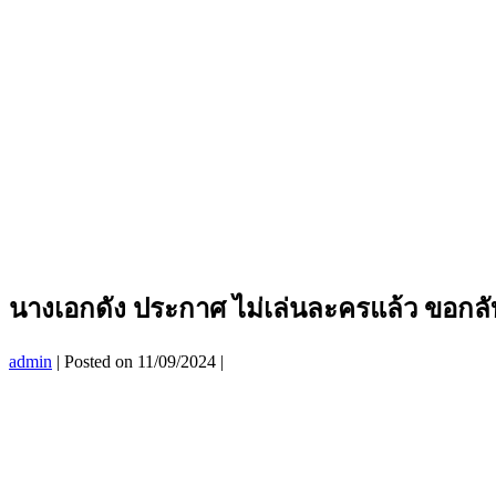
นางเอกดัง ประกาศ ไม่เล่นละครแล้ว ขอกลั
admin
|
Posted on
11/09/2024
|