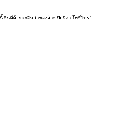
ี้ ยินดีด้วยนะอิหล่าของอ้าย ปิยธิดา โพธิ์ไทร”