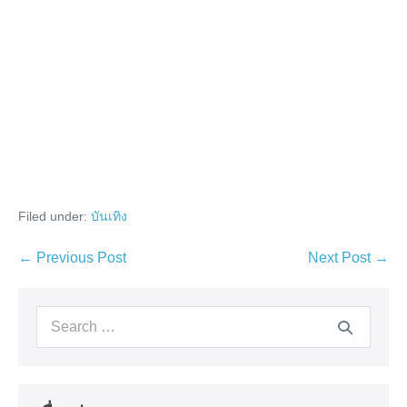
Filed under:
บันเทิง
Post
← Previous Post
Next Post →
Navigation
Search
for: