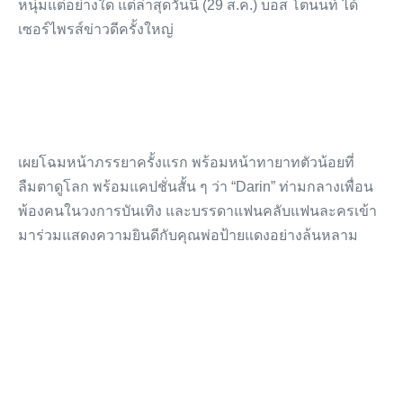
หนุ่มแต่อย่างใด แต่ล่าสุดวันนี้ (29 ส.ค.) บอส โตนนท์ ได้
เซอร์ไพรส์ข่าวดีครั้งใหญ่
เผยโฉมหน้าภรรยาครั้งแรก พร้อมหน้าทายาทตัวน้อยที่
ลืมตาดูโลก พร้อมแคปชั่นสั้น ๆ ว่า “Darin” ท่ามกลางเพื่อน
พ้องคนในวงการบันเทิง และบรรดาแฟนคลับแฟนละครเข้า
มาร่วมแสดงความยินดีกับคุณพ่อป้ายแดงอย่างล้นหลาม