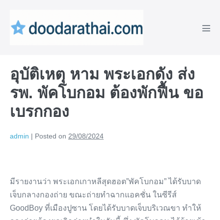
Skip
to
content
Men
Tog
อุบัติเหตุ หาม พระเอกดัง ส่ง
รพ. พัคโบกอม ต้องพักฟื้น ขอ
เบรกกอง
admin
|
Posted on
29/08/2024
มีรายงานว่า พระเอกเกาหลีสุดฮอต”พัคโบกอม” ได้รับบาด
เจ็บกลางกองถ่าย ขณะถ่ายทำฉากแอคชั่น ในซีรีส์
GoodBoy ที่เมืองปูซาน โดยได้รับบาดเจ็บบริเวณขา ทำให้