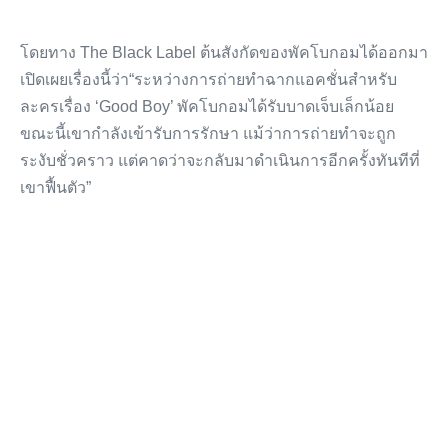
โดยทาง The Black Label ต้นสังกัดของพัคโบกอมได้ออกมา
เปิดเผยเรื่องนี้ว่า“ระหว่างการถ่ายทำฉากแอคชั่นสำหรับ
ละครเรื่อง ‘Good Boy’ พัคโบกอมได้รับบาดเจ็บเล็กน้อย
ขณะนี้เขากำลังเข้ารับการรักษา แม้ว่าการถ่ายทำจะถูก
ระงับชั่วคราว แต่คาดว่าจะกลับมาดำเนินการอีกครั้งทันทีที่
เขาฟื้นตัว”