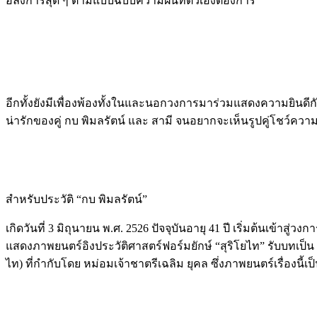
อลังการสุด ๆ ตามแบบฉบับความฝันที่ตัวเองต้องการ
อีกทั้งยังมีเพื่องพ้องทั้งในและนอกวงการมาร่วมแสดงความยินดีก
น่ารักของคู่ กบ พิมลรัตน์ และ สามี จนอยากจะเห็นรูปคู่โชว์ความห
สำหรับประวัติ “กบ พิมลรัตน์”
เกิดวันที่ 3 มิถุนายน พ.ศ. 2526 ปัจจุบันอายุ 41 ปี เริ่มต้นเข้าสู
แสดงภาพยนตร์อิงประวัติศาสตร์ฟอร์มยักษ์ “สุริโยไท” รับบทเป็น
ไท) ที่กำกับโดย หม่อมเจ้าชาตรีเฉลิม ยุคล ซึ่งภาพยนตร์เรื่องนี้เป