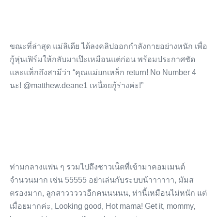
ขณะที่ล่าสุด แม่ลิเดีย ได้ลงคลิปออกกำลังกายอย่างหนัก เพื่อ
กู้หุ่นเฟิร์มให้กลับมาเป๊ะเหมือนแต่ก่อน พร้อมประกาศชัด
และแท็กถึงสามีว่า “คุณแม่ยกเหล็ก return! No Number 4
นะ! @matthew.deane1 เหนื่อยกู้ร่างค่ะ!”
ท่ามกลางแฟน ๆ รวมไปถึงชาวเน็ตที่เข้ามาคอมเมนต์
จำนวนมาก เช่น 55555 อย่าเล่นกับระบบน้าาาาาา, มัมส
ตรองมาก, ลูกสาวววววอีกคนนนนน, ท่านี้เหมือนไม่หนัก แต่
เมื่อยมากค่ะ, Looking good, Hot mama! Get it, mommy,