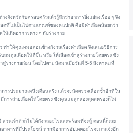
ต่างจังหวัดกับครอบครัวแล้วรู้สึกว่าอาการยิ่งแย่ลงเรื่อย ๆ จึง
าเลือดที่ไม่เป็นไปตามเกณฑ์ของคนปกติ คือมีค่าเลือดน้อยกว่า
ลให้เกิดอาการต่าง ๆ กับร่างกาย
ว ทำให้คุณหมอค่อนข้างกังวลเรื่องค่าเลือด จึงเสนอวิธีการ
ับสมดุลเลือดให้ดีขึ้น หรือ ให้เลือดเข้าสู่ร่างกายโดยตรง ซึ่ง
้าสู่ร่างกายก่อน โดยไปตามนัดมาเมื่อวันที่ 5-6 สิงหาคมที่
ูอาการประมาณหนึ่งเดือนครึ่ง แล้วจะนัดตรวจเลือดซ้ำอีกทีใน
องมีการถ่ายเลือดให้โดยตรง ซึ่งคุณแม่ลูกสองสุดสตรองก็ไม่
ส่วนเจ้าตัวก็ไม่ได้กังวลอะไรและพร้อมที่จะสู้ ตอนนี้ก็เลย
 ทานอาหารที่มีประโยชน์ หากมีอาการอัปเดตอะไรจะมาแจ้งอีก