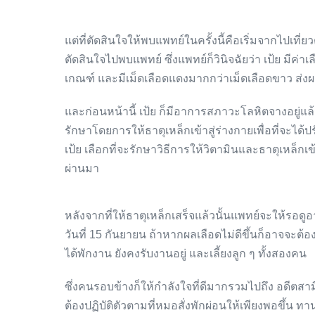
แต่ที่ตัดสินใจให้พบแพทย์ในครั้งนี้คือเริ่มจากไปเที่ยว
ตัดสินใจไปพบแพทย์ ซึ่งแพทย์ก็วินิจฉัยว่า เป้ย มีค่
เกณฑ์ และมีเม็ดเลือดแดงมากกว่าเม็ดเลือดขาว ส่งผ
และก่อนหน้านี้ เป้ย ก็มีอาการสภาวะโลหิตจางอยู่แล้
รักษาโดยการให้ธาตุเหล็กเข้าสู่ร่างกายเพื่อที่จะได้ปร
เป้ย เลือกที่จะรักษาวิธีการให้วิตามินและธาตุเหล็กเข
ผ่านมา
หลังจากที่ให้ธาตุเหล็กเสร็จแล้วนั้นแพทย์จะให้รอด
วันที่ 15 กันยายน ถ้าหากผลเลือดไม่ดีขึ้นก็อาจจะต้
ได้พักงาน ยังคงรับงานอยู่ และเลี้ยงลูก ๆ ทั้งสองคน
ซึ่งคนรอบข้างก็ให้กำลังใจที่ดีมากรวมไปถึง อดีตสามี 
ต้องปฏิบัติตัวตามที่หมอสั่งพักผ่อนให้เพียงพอขึ้น