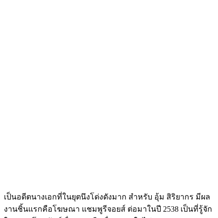
เป็นอดีตนางเอกที่ในยุตนึงโด่งดังมาก สำหรับ อุ้ม สิริยากร มีผล
งานชิ้นแรกคือโฆษณา แชมพูรีจอยส์ ต่อมาในปี 2538 เป็นที่รู้จัก