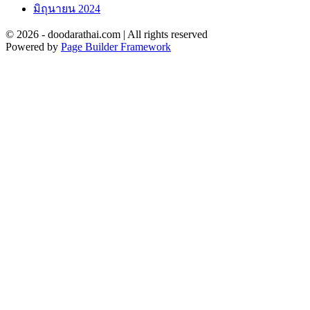
มิถุนายน 2024
© 2026 - doodarathai.com | All rights reserved
Powered by
Page Builder Framework