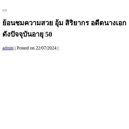
Menu
Toggle
ย้อนชมความสวย อุ้ม สิริยากร อดีตนางเอก
ดังปัจจุบันอายุ 50
admin
|
Posted on
22/07/2024
|