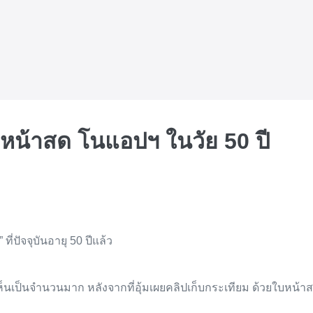
าพหน้าสด โนแอปฯ ในวัย 50 ปี
ี่ปัจจุบันอายุ 50 ปีแล้ว
็นเป็นจำนวนมาก หลังจากที่อุ้มเผยคลิปเก็บกระเทียม ด้วยใบหน้า