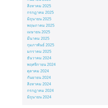
สิงหาคม 2025
กรกฎาคม 2025
มิถุนายน 2025
พฤษภาคม 2025
เมษายน 2025
มีนาคม 2025
กุมภาพันธ์ 2025
มกราคม 2025
ธันวาคม 2024
พฤศจิกายน 2024
ตุลาคม 2024
กันยายน 2024
สิงหาคม 2024
กรกฎาคม 2024
มิถุนายน 2024