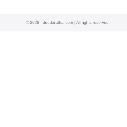
© 2026 - doodarathai.com | All rights reserved