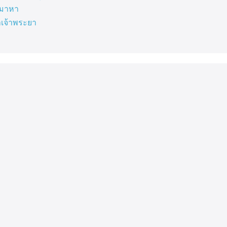
ักมาหา
ำเจ้าพระยา