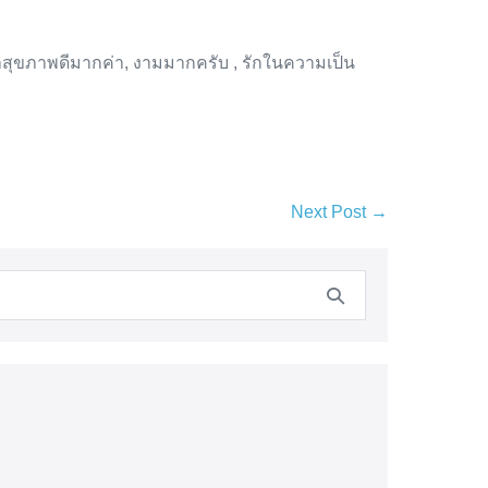
ลสุขภาพดีมากค่า, งามมากครับ , รักในความเป็น
Next Post →