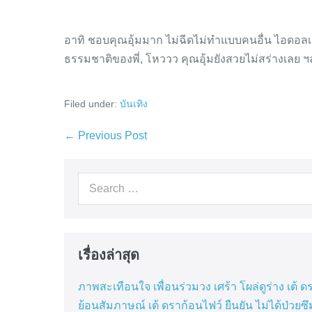
อาทิ ชอบคุณอุ้มมาก ไม่ฉีดไม่ทำแบบคนอื่น ไอดอลเ
ธรรมชาติของพี่, โหววว คุณอุ้มยังสวยไม่สร่างเลย 
Filed under:
บันเทิง
Post
← Previous Post
Navigation
Search
for:
เรื่องล่าสุด
ภาพสะเทือนใจ เพื่อนร่วมวง เศร้า โผล่ดูร่าง เต้ ด
ย้อนสัมภาษณ์ เต้ ดราก้อนไฟว์ ยืนยัน ไม่ได้ป่วยซึ