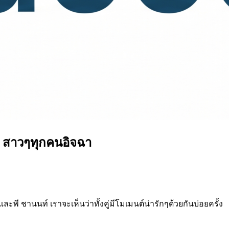
ญ สาวๆทุกคนอิจฉา
และพี ชานนท์ เราจะเห็นว่าทั้งคู่มีโมเมนต์น่ารักๆด้วยกันบ่อยครั้ง