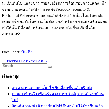
น. เป็นต้นไป แถลงข่าว รายละเอียดการเลื่อนรอบการแสดง “ฟ้า
จรดทราย เดอะมิวสิคัล” ทางเพจ facebook: Scenario &
Rachadalai #ฟ้าจรดทรายเดอะมิวสิคัล2024 #เมืองไทยรัชดาลัย
เธียเตอร์ ขออภัยในความไม่สะดวกสำหรับทุกท่านนะครับ ผมจะ
ทำให้เต็มที่ที่สุดสำหรับรอบการแสดงต่อไปที่จะเกิดขึ้นใน
อนาคตครับ”
Filed under:
บันเทิง
Post
← Previous Post
Next Post →
Navigation
Search
for:
เรื่องล่าสุด
เกรท ตอบสถานะ แจ็คกี้ ขยับเลื่อนขั้นแล้วหรือยัง
ภาพสะเทือนใจ เพื่อนร่วมวง เศร้า โผล่ดูร่าง เต้ ดราก้อน
ไฟว์
ย้อนสัมภาษณ์ เต้ ดราก้อนไฟว์ ยืนยัน ไม่ได้ป่วยซึมเศร้า