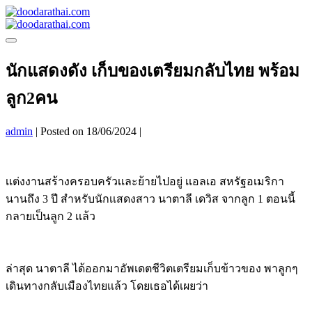
Skip
to
content
Menu
Toggle
นักแสดงดัง เก็บของเตรียมกลับไทย พร้อม
ลูก2คน
admin
|
Posted on
18/06/2024
|
เเต่งงานสร้างครอบครัวเเละย้ายไปอยู่ เเอลเอ สหรัฐอเมริกา
นานถึง 3 ปี สำหรับนักเเสดงสาว นาตาลี เดวิส จากลูก 1 ตอนนี้
กลายเป็นลูก 2 เเล้ว
ล่าสุด นาตาลี ได้ออกมาอัพเดตชีวิตเตรียมเก็บข้าวของ พาลูกๆ
เดินทางกลับเมืองไทยเเล้ว โดยเธอได้เผยว่า