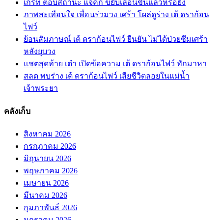
เกรท ตอบสถานะ แจ็คกี้ ขยับเลื่อนขั้นแล้วหรือยัง
ภาพสะเทือนใจ เพื่อนร่วมวง เศร้า โผล่ดูร่าง เต้ ดราก้อน
ไฟว์
ย้อนสัมภาษณ์ เต้ ดราก้อนไฟว์ ยืนยัน ไม่ได้ป่วยซึมเศร้า
หลังยุบวง
แชตสุดท้าย เต๋า เปิดข้อความ เต้ ดราก้อนไฟว์ ทักมาหา
สลด พบร่าง เต้ ดราก้อนไฟว์ เสียชีวิตลอยในแม่น้ำ
เจ้าพระยา
คลังเก็บ
สิงหาคม 2026
กรกฎาคม 2026
มิถุนายน 2026
พฤษภาคม 2026
เมษายน 2026
มีนาคม 2026
กุมภาพันธ์ 2026
มกราคม 2026