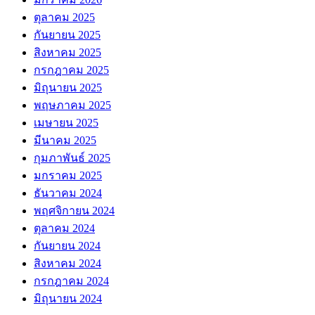
ตุลาคม 2025
กันยายน 2025
สิงหาคม 2025
กรกฎาคม 2025
มิถุนายน 2025
พฤษภาคม 2025
เมษายน 2025
มีนาคม 2025
กุมภาพันธ์ 2025
มกราคม 2025
ธันวาคม 2024
พฤศจิกายน 2024
ตุลาคม 2024
กันยายน 2024
สิงหาคม 2024
กรกฎาคม 2024
มิถุนายน 2024