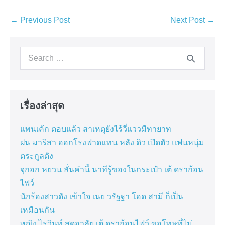
Post
← Previous Post
Next Post →
Navigation
Search
for:
เรื่องล่าสุด
แพนเค้ก ตอบแล้ว สาเหตุยังไร้วี่แววมีทายาท
ฝน มาริสา ออกโรงฟาดแทน หลัง ดิว เปิดตัว แฟนหนุ่ม
ตระกูลดัง
จุกอก หยวน ลั่นคำนี้ นาทีรู้ของในกระเป๋า เต้ ดราก้อน
ไฟว์
นักร้องสาวดัง เข้าใจ เนย วรัฐฐา โอด สามี ก็เป็น
เหมือนกัน
หญิง ไรวินท์ สุดอาลัย เต้ ดราก้อนไฟว์ ขอโทษที่ไม่